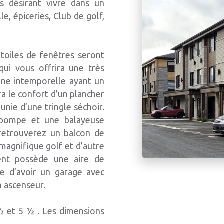
és désirant vivre dans un
le, épiceries, Club de golf,
 toiles de fenêtres seront
qui vous offrira une très
sine intemporelle ayant un
ira le confort d’un plancher
munie d’une tringle séchoir.
opompe et une balayeuse
s retrouverez un balcon de
magnifique golf et d’autre
ment possède une aire de
le d’avoir un garage avec
n ascenseur.
½ et 5 ½ . Les dimensions